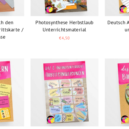
ch den
Photosynthese Herbstlaub
Deutsch A
ittskarte /
Unterrichtsmaterial
u
sse
€4,50