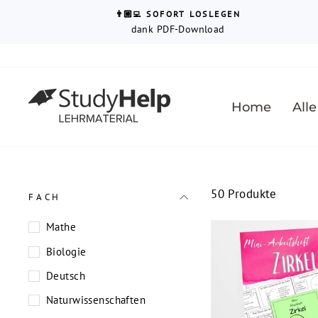
Direkt
↵
↵
↵
Barrierefreiheits-Widget öffnen
Zum Inhalt springen
Fußzeile springen
👨🏼‍💻 SOFORT LOSLEGEN
zum
dank PDF-Download
Inhalt
Home
Alle
50 Produkte
FACH
Mathe
Biologie
Deutsch
Naturwissenschaften