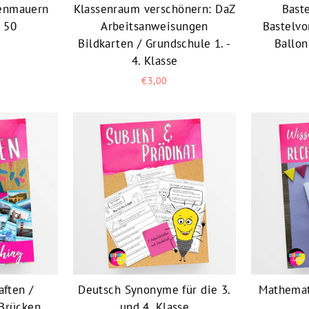
enmauern
Klassenraum verschönern: DaZ
Baste
 50
Arbeitsanweisungen
Bastelvo
Bildkarten / Grundschule 1. -
Ballon"
4. Klasse
€3,00
ften /
Deutsch Synonyme für die 3.
Mathemat
 Brücken
und 4. Klasse