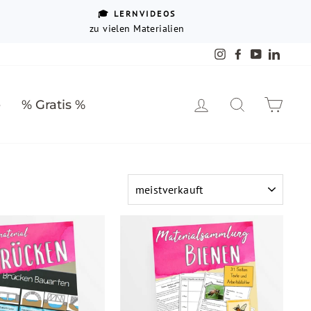
🎓 LERNVIDEOS
zu vielen Materialien
Instagram
Facebook
YouTube
Linked
Einloggen
Suche
Ein
e
% Gratis %
SORTIEREN