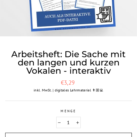
Arbeitsheft: Die Sache mit
den langen und kurzen
Vokalen - interaktiv
Normaler
€3,29
Preis
inkl. MwSt. | digitales Lehrmaterial 👨🏼‍💻
MENGE
−
+