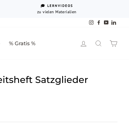
🎓 LERNVIDEOS
zu vielen Materialien
Instagram
Facebook
YouTube
Linked
Einloggen
Suche
Ein
e
% Gratis %
itsheft Satzglieder