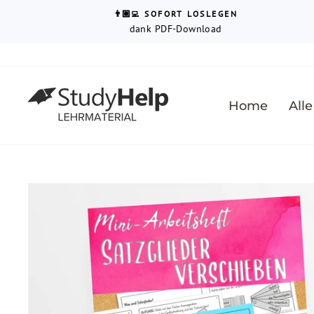
Direkt
↵
↵
↵
Barrierefreiheits-Widget öffnen
Zum Inhalt springen
Fußzeile springen
👨🏼‍💻 SOFORT LOSLEGEN
zum
dank PDF-Download
Inhalt
Home
Alle