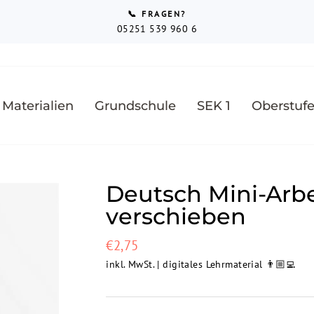
📞 FRAGEN?
05251 539 960 6
Pause
Diashow
 Materialien
Grundschule
SEK 1
Oberstuf
Deutsch Mini-Arbe
verschieben
Normaler
€2,75
Preis
inkl. MwSt. | digitales Lehrmaterial 👨🏼‍💻