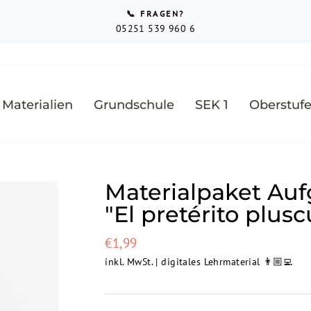
📞 FRAGEN?
05251 539 960 6
Pause
Diashow
 Materialien
Grundschule
SEK 1
Oberstuf
Materialpaket Auf
"El pretérito plu
Normaler
€1,99
Preis
inkl. MwSt. | digitales Lehrmaterial 👨🏼‍💻