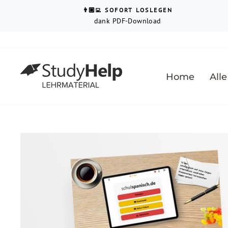
Direkt
↵
↵
↵
Barrierefreiheits-Widget öffnen
Zum Inhalt springen
Fußzeile springen
👨🏼‍💻 SOFORT LOSLEGEN
zum
dank PDF-Download
Inhalt
Home
Alle