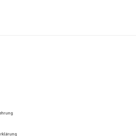
E
ehrung
rklärung