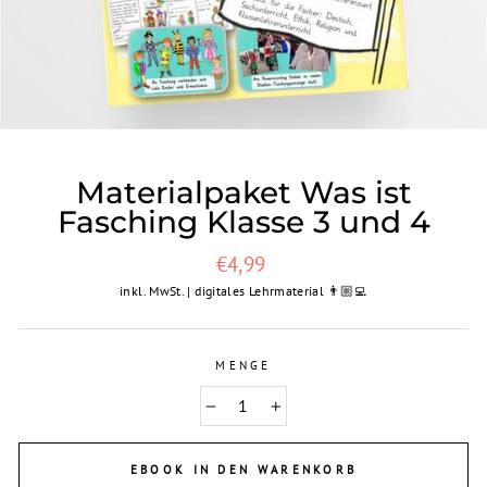
Materialpaket Was ist
Fasching Klasse 3 und 4
Normaler
€4,99
Preis
inkl. MwSt. | digitales Lehrmaterial 👨🏼‍💻
MENGE
−
+
EBOOK IN DEN WARENKORB